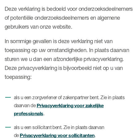
Women's Health
and belonging
Symphony Health data
Deze verklaring is bedoeld voor onderzoeksdeelnemers
Oncology
ICON at a glance
of potentiële onderzoeksdeelnemers en algemene
Case studies
gebruikers van onze website.
Therapeutics insights
Technologies
In sommige gevallen is deze verklaring niet van
toepassing op uw omstandigheden. In plaats daarvan
sturen we u dan een afzonderlijke privacyverklaring.
Deze privacyverklaring is bijvoorbeeld niet op u van
toepassing:
als u een zorgverlener of zakenpartner bent. Zie in plaats
Privacyverklaring voor zakelijke
daarvan de
professionals
.
als u een sollicitant bent. Zie in plaats daarvan
Privacyverklaring voor sollicitanten
de
.