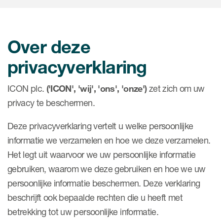
Infectious Diseases
Transforming Trials
Contact
Medical Imaging
ICON in Asia Pacific
Awards
Internal Medicine & Immu
日本語
Value Based Healthcare
Site & Patient Solutions
ICON in Latin America
Events
Over deze
Oncology
简体中文
Blog
Strategic Solutions
Leadership
Webinars
privacyverklaring
Cross-
Videos
Consulting &
Quality
Social media hub
therapeutics
ICON plc.
('ICON', 'wij', 'ons', 'onze')
Commercial
zet zich om uw
Webinar Channel
ICON for
Insights into first-in-hum
privacy te beschermen.
design of oligonucleotid
Biosimilars
Designing the future
Asset Development Consu
Patients
Deze privacyverklaring vertelt u welke persoonlijke
ISPOR Europe 2026
Cell and Gene Therapies
From here to where?
Commercial Positioning
Investigators
informatie we verzamelen en hoe we deze verzamelen.
Medical Device
From innovation to
Language Services
Het legt uit waarvoor we uw persoonlijke informatie
Jobs & Careers
implementation: Navigati
Pediatrics
gebruiken, waarom we deze gebruiken en hoe we uw
neurologic monoclonal a
Outcome Measures
Investors
development
persoonlijke informatie beschermen. Deze verklaring
Rare & Orphan Diseases
Real World Solutions
Suppliers
beschrijft ook bepaalde rechten die u heeft met
Vaccines
Regulatory Affairs
betrekking tot uw persoonlijke informatie.
Sustainability, charity, in